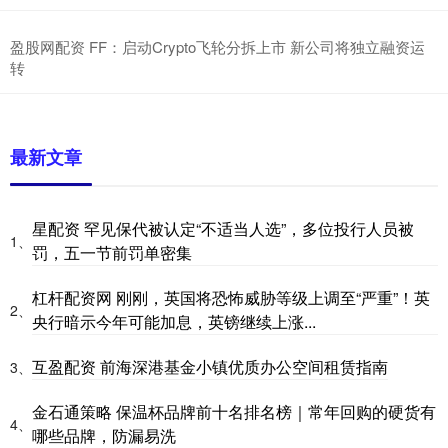
盈股网配资 FF：启动Crypto飞轮分拆上市 新公司将独立融资运
转
最新文章
星配资 罕见保代被认定“不适当人选”，多位投行人员被
1、
罚，五一节前罚单密集
杠杆配资网 刚刚，英国将恐怖威胁等级上调至“严重”！英
2、
央行暗示今年可能加息，英镑继续上涨...
互盈配资 前海深港基金小镇优质办公空间租赁指南
3、
金石通策略 保温杯品牌前十名排名榜｜常年回购的硬货有
4、
哪些品牌，防漏易洗