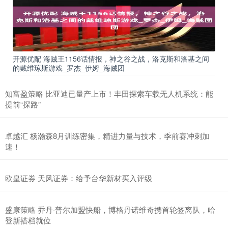
开源优配 海贼王1156话情报，神之谷之战，洛克斯和洛基之间
的戴维琼斯游戏_罗杰_伊姆_海贼团
知富盈策略 比亚迪已量产上市！丰田探索车载无人机系统：能
提前“探路”
卓越汇 杨瀚森8月训练密集，精进力量与技术，季前赛冲刺加
速！
欧皇证券 天风证券：给予台华新材买入评级
盛康策略 乔丹·普尔加盟快船，博格丹诺维奇携首轮签离队，哈
登新搭档就位