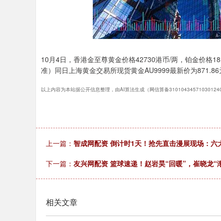
10月4日，香港金至尊黄金价格42730港币/两，铂金价格1
准）同日上海黄金交易所现货黄金AU9999最新价为871.86
以上内容为本站据公开信息整理，由AI算法生成（网信算备3101043457103012
上一篇：
智成网配资 倒计时1天！抢先直击漫展现场：六
下一篇：
友兴网配资 篮球速递！赵岩昊“回暖”，崔晓龙“
相关文章