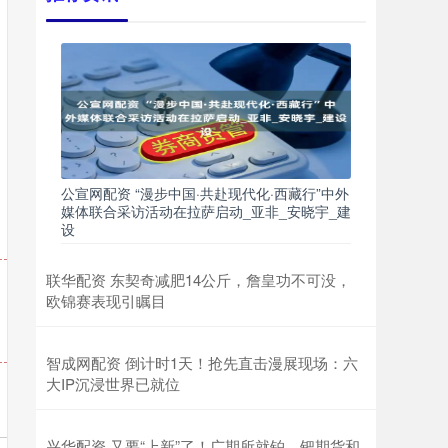
公宣网配资 “漫步中国·共赴现代化·西藏行”中外
媒体联合采访活动在拉萨启动_亚非_安晓宇_建
设
联华配资 东契奇减肥14公斤，詹皇功不可没，
欧锦赛表现引瞩目
智成网配资 倒计时1天！抢先直击漫展现场：六
大IP沉浸世界已就位
兴华配资 又要“上新”了！广期所就铂、钯期货和